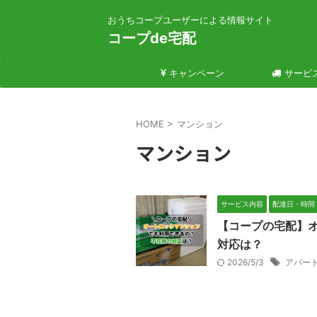
おうちコープユーザーによる情報サイト
コープde宅配
キャンペーン
サービ
HOME
>
マンション
マンション
サービス内容
配達日・時間
【コープの宅配】
対応は？
2026/5/3
アパー