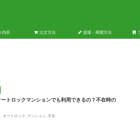
ス内容
注文方法
脱退・再開方法
オートロックマンションでも利用できるの？不在時の
ト
,
オートロック
,
マンション
,
不在