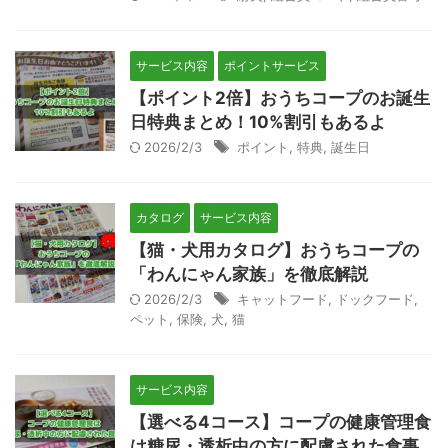
サービス内容
ポイントサービス
【ポイント2倍】おうちコープのお誕生
日特典まとめ！10%割引もあるよ
2026/2/3
ポイント
,
特典
,
誕生日
カタログ
サービス内容
【猫・犬用カタログ】おうちコープの
「わんにゃん家族」を徹底解説
2026/2/3
キャットフード
,
ドックフード
,
ペット
,
保険
,
犬
,
猫
サービス内容
【選べる4コース】コープの健康管理食
は糖尿・透析中の方に配慮された食事