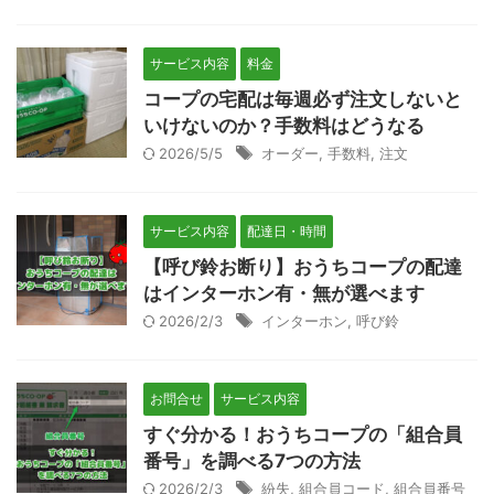
サービス内容
料金
コープの宅配は毎週必ず注文しないと
いけないのか？手数料はどうなる
2026/5/5
オーダー
,
手数料
,
注文
サービス内容
配達日・時間
【呼び鈴お断り】おうちコープの配達
はインターホン有・無が選べます
2026/2/3
インターホン
,
呼び鈴
お問合せ
サービス内容
すぐ分かる！おうちコープの「組合員
番号」を調べる7つの方法
2026/2/3
紛失
,
組合員コード
,
組合員番号