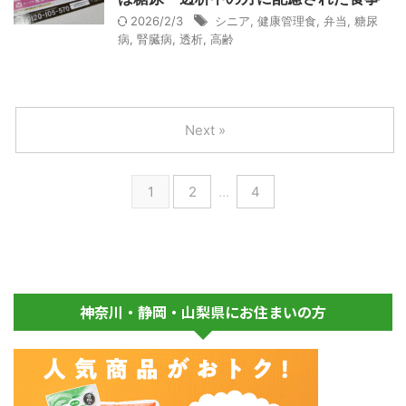
2026/2/3
シニア
,
健康管理食
,
弁当
,
糖尿
病
,
腎臓病
,
透析
,
高齢
Next »
1
2
…
4
神奈川・静岡・山梨県にお住まいの方